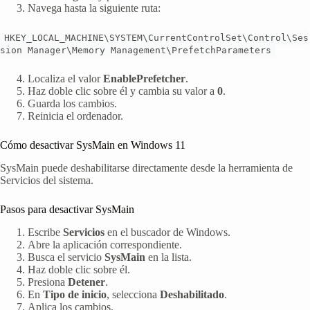
Navega hasta la siguiente ruta:
HKEY_LOCAL_MACHINE\SYSTEM\CurrentControlSet\Control\Ses
sion Manager\Memory Management\PrefetchParameters
Localiza el valor
EnablePrefetcher
.
Haz doble clic sobre él y cambia su valor a
0
.
Guarda los cambios.
Reinicia el ordenador.
Cómo desactivar SysMain en Windows 11
SysMain puede deshabilitarse directamente desde la herramienta de
Servicios del sistema.
Pasos para desactivar SysMain
Escribe
Servicios
en el buscador de Windows.
Abre la aplicación correspondiente.
Busca el servicio
SysMain
en la lista.
Haz doble clic sobre él.
Presiona
Detener
.
En
Tipo de inicio
, selecciona
Deshabilitado
.
Aplica los cambios.