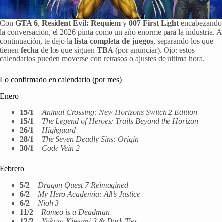
Con
GTA 6
,
Resident Evil: Requiem
y
007 First Light
encabezando
la conversación, el 2026 pinta como un año enorme para la industria. A
continuación, te dejo la
lista completa de juegos
, separando los que
tienen
fecha
de los que siguen
TBA
(por anunciar). Ojo: estos
calendarios pueden moverse con retrasos o ajustes de última hora.
Lo confirmado en calendario (por mes)
Enero
15/1
–
Animal Crossing: New Horizons Switch 2 Edition
15/1
–
The Legend of Heroes: Trails Beyond the Horizon
26/1
–
Highguard
28/1
–
The Seven Deadly Sins: Origin
30/1
–
Code Vein 2
Febrero
5/2
–
Dragon Quest 7 Reimagined
6/2
–
My Hero Academia: All’s Justice
6/2
–
Nioh 3
11/2
–
Romeo is a Deadman
12/2
–
Yakuza Kiwami 3 & Dark Ties