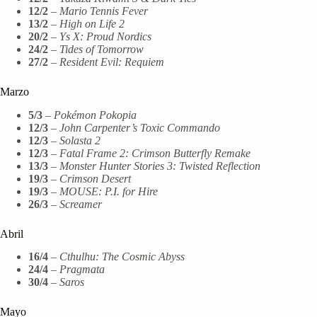
12/2
–
Mario Tennis Fever
13/2
–
High on Life 2
20/2
–
Ys X: Proud Nordics
24/2
–
Tides of Tomorrow
27/2
–
Resident Evil: Requiem
Marzo
5/3
–
Pokémon Pokopia
12/3
–
John Carpenter’s Toxic Commando
12/3
–
Solasta 2
12/3
–
Fatal Frame 2: Crimson Butterfly Remake
13/3
–
Monster Hunter Stories 3: Twisted Reflection
19/3
–
Crimson Desert
19/3
–
MOUSE: P.I. for Hire
26/3
–
Screamer
Abril
16/4
–
Cthulhu: The Cosmic Abyss
24/4
–
Pragmata
30/4
–
Saros
Mayo