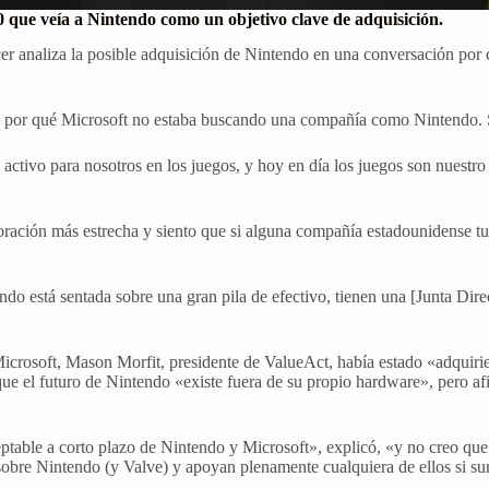
20 que veía a Nintendo como un objetivo clave de adquisición.
er analiza la posible adquisición de Nintendo en una conversación por c
ó por qué Microsoft no estaba buscando una compañía como Nintendo. S
activo para nosotros en los juegos, y hoy en día los juegos son nuestr
ración más estrecha y siento que si alguna compañía estadounidense t
do está sentada sobre una gran pila de efectivo, tienen una [Junta Dir
Microsoft, Mason Morfit, presidente de ValueAct, había estado «adquir
 que el futuro de Nintendo «existe fuera de su propio hardware», pero
ptable a corto plazo de Nintendo y Microsoft», explicó, «y no creo que
 sobre Nintendo (y Valve) y apoyan plenamente cualquiera de ellos si sur