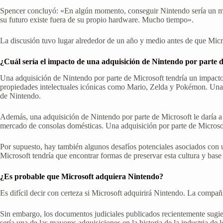
Spencer concluyó: «En algún momento, conseguir Nintendo sería un m
su futuro existe fuera de su propio hardware. Mucho tiempo».
La discusión tuvo lugar alrededor de un año y medio antes de que Micro
¿Cuál sería el impacto de una adquisición de Nintendo por parte 
Una adquisición de Nintendo por parte de Microsoft tendría un impacto 
propiedades intelectuales icónicas como Mario, Zelda y Pokémon. Una ad
de Nintendo.
Además, una adquisición de Nintendo por parte de Microsoft le daría a
mercado de consolas domésticas. Una adquisición por parte de Microsoft
Por supuesto, hay también algunos desafíos potenciales asociados con 
Microsoft tendría que encontrar formas de preservar esta cultura y base 
¿Es probable que Microsoft adquiera Nintendo?
Es difícil decir con certeza si Microsoft adquirirá Nintendo. La compa
Sin embargo, los documentos judiciales publicados recientemente sugier
sería una de las mayores adquisiciones en la historia de la industria de 