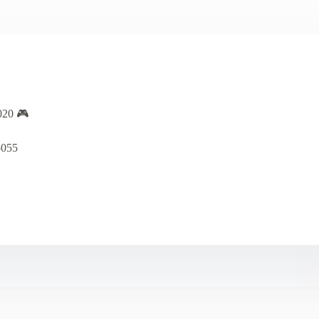
20 🎮
5055