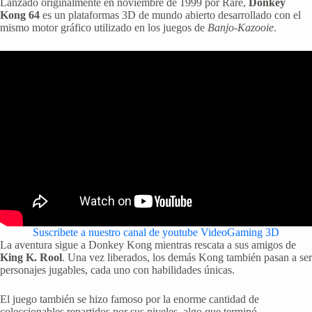
Lanzado originalmente en noviembre de 1999 por Rare,
Donkey
Kong 64
es un plataformas 3D de mundo abierto desarrollado con el
mismo motor gráfico utilizado en los juegos de
Banjo-Kazooie
.
Suscribete a nuestro canal de youtube VideoGaming 3D
La aventura sigue a Donkey Kong mientras rescata a sus amigos de
King K. Rool
. Una vez liberados, los demás Kong también pasan a ser
personajes jugables, cada uno con habilidades únicas.
El juego también se hizo famoso por la enorme cantidad de
coleccionables repartidos por sus niveles, algo que terminó