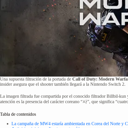
Una supuesta filtración de la portada de
Call of Duty: Modern Warfa
insider asegura que el shooter también llegará a la Nintendo Switch 2.
La imagen filtrada fue compartida por el conocido filtrador Billbil-kun
atención es la presencia del carácter coreano “사”, que significa “cuatr
Tabla de contenidos
La campaña de MW4 estaría ambientada en Corea del Norte y C