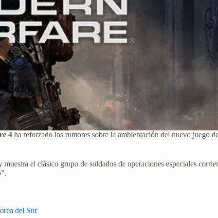
re 4
ha reforzado los rumores sobre la ambientación del nuevo juego de
 y muestra el clásico grupo de soldados de operaciones especiales corri
o”.
orea del Sur