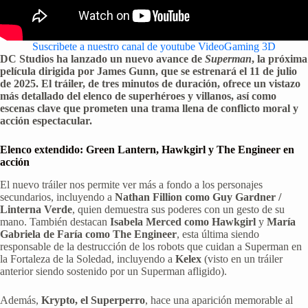
Suscribete a nuestro canal de youtube VideoGaming 3D
DC Studios ha lanzado un nuevo avance de
Superman
, la próxima
película dirigida por James Gunn, que se estrenará el 11 de julio
de 2025. El tráiler, de tres minutos de duración, ofrece un vistazo
más detallado del elenco de superhéroes y villanos, así como
escenas clave que prometen una trama llena de conflicto moral y
acción espectacular.
Elenco extendido: Green Lantern, Hawkgirl y The Engineer en
acción
El nuevo tráiler nos permite ver más a fondo a los personajes
secundarios, incluyendo a
Nathan Fillion como Guy Gardner /
Linterna Verde
, quien demuestra sus poderes con un gesto de su
mano. También destacan
Isabela Merced como Hawkgirl
y
María
Gabriela de Faría como The Engineer
, esta última siendo
responsable de la destrucción de los robots que cuidan a Superman en
la Fortaleza de la Soledad, incluyendo a
Kelex
(visto en un tráiler
anterior siendo sostenido por un Superman afligido).
Además,
Krypto, el Superperro
, hace una aparición memorable al