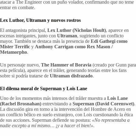
atacar a The Engineer con un puño volador, confirmando que no teme
entrar en combate.
Lex Luthor, Ultraman y nuevos rostros
El antagonista principal,
Lex Luthor (Nicholas Hoult)
, aparece en
escenas intrigantes, junto con
Ultraman
, sugiriendo un conflicto
mayor. También se destaca más la presencia de
Edi Gathegi como
Mister Terrific
y
Anthony Carrigan como Rex Mason /
Metamorpho
.
Un personaje nuevo,
The Hammer of Boravia
(creado por Gunn para
esta película), aparece en el tráiler, generando teorías entre los fans
sobre si podría tratarse de
Ultraman disfrazado
.
El dilema moral de Superman y Lois Lane
Uno de los momentos más intensos del tráiler muestra a
Lois Lane
(Rachel Brosnahan)
entrevistando a
Superman (David Corenswet)
.
La discusión gira en torno a la intervención del Hombre de Acero en
un conflicto bélico en suelo extranjero, con Lois cuestionando la ética
de sus acciones. Superman defiende su postura:
«No representaba a
nadie excepto a mí mismo… ¡y a hacer el bien!»
.