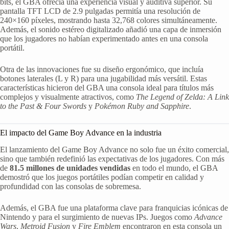
bits, el GBA ofrecía una experiencia visual y auditiva superior. Su
pantalla TFT LCD de 2.9 pulgadas permitía una resolución de
240×160 píxeles, mostrando hasta 32,768 colores simultáneamente.
Además, el sonido estéreo digitalizado añadió una capa de inmersión
que los jugadores no habían experimentado antes en una consola
portátil.
Otra de las innovaciones fue su diseño ergonómico, que incluía
botones laterales (L y R) para una jugabilidad más versátil. Estas
características hicieron del GBA una consola ideal para títulos más
complejos y visualmente atractivos, como
The Legend of Zelda: A Link
to the Past & Four Swords
y
Pokémon Ruby and Sapphire
.
El impacto del Game Boy Advance en la industria
El lanzamiento del Game Boy Advance no solo fue un éxito comercial,
sino que también redefinió las expectativas de los jugadores. Con más
de
81.5 millones de unidades vendidas
en todo el mundo, el GBA
demostró que los juegos portátiles podían competir en calidad y
profundidad con las consolas de sobremesa.
Además, el GBA fue una plataforma clave para franquicias icónicas de
Nintendo y para el surgimiento de nuevas IPs. Juegos como
Advance
Wars
,
Metroid Fusion
y
Fire Emblem
encontraron en esta consola un