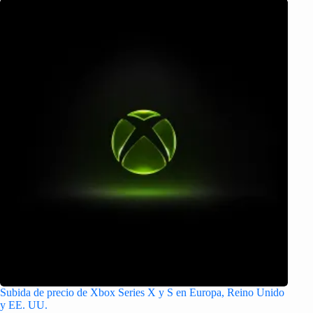
Subida de precio de Xbox Series X y S en Europa, Reino Unido
y EE. UU.