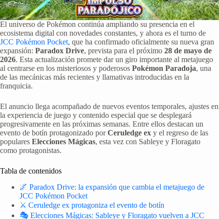
El universo de Pokémon continúa ampliando su presencia en el
ecosistema digital con novedades constantes, y ahora es el turno de
JCC Pokémon Pocket
, que ha confirmado oficialmente su nueva gran
expansión:
Paradox Drive
, prevista para el próximo
28 de mayo de
2026
. Esta actualización promete dar un giro importante al metajuego
al centrarse en los misteriosos y poderosos
Pokémon Paradoja
, una
de las mecánicas más recientes y llamativas introducidas en la
franquicia.
El anuncio llega acompañado de nuevos eventos temporales, ajustes en
la experiencia de juego y contenido especial que se desplegará
progresivamente en las próximas semanas. Entre ellos destacan un
evento de botín protagonizado por
Ceruledge ex
y el regreso de las
populares
Elecciones Mágicas
, esta vez con Sableye y Floragato
como protagonistas.
Tabla de contenidos
🌌 Paradox Drive: la expansión que cambia el metajuego de
JCC Pokémon Pocket
⚔️ Ceruledge ex protagoniza el evento de botín
🎭 Elecciones Mágicas: Sableye y Floragato vuelven a JCC