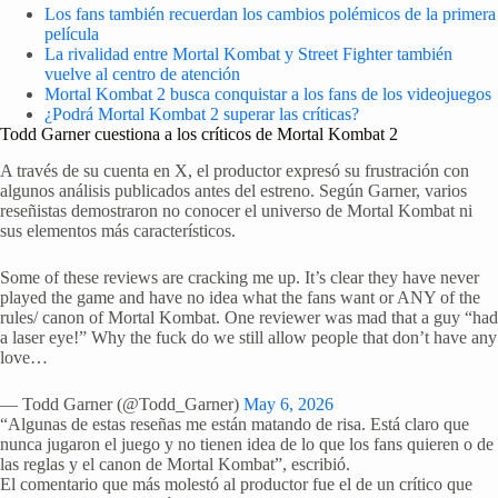
Los fans también recuerdan los cambios polémicos de la primera
película
La rivalidad entre Mortal Kombat y Street Fighter también
vuelve al centro de atención
Mortal Kombat 2 busca conquistar a los fans de los videojuegos
¿Podrá Mortal Kombat 2 superar las críticas?
Todd Garner cuestiona a los críticos de Mortal Kombat 2
A través de su cuenta en X, el productor expresó su frustración con
algunos análisis publicados antes del estreno. Según Garner, varios
reseñistas demostraron no conocer el universo de Mortal Kombat ni
sus elementos más característicos.
Some of these reviews are cracking me up. It’s clear they have never
played the game and have no idea what the fans want or ANY of the
rules/ canon of Mortal Kombat. One reviewer was mad that a guy “had
a laser eye!” Why the fuck do we still allow people that don’t have any
love…
— Todd Garner (@Todd_Garner)
May 6, 2026
“Algunas de estas reseñas me están matando de risa. Está claro que
nunca jugaron el juego y no tienen idea de lo que los fans quieren o de
las reglas y el canon de Mortal Kombat”, escribió.
El comentario que más molestó al productor fue el de un crítico que