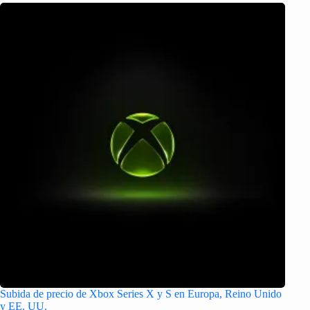
Subida de precio de Xbox Series X y S en Europa, Reino Unido
y EE. UU.